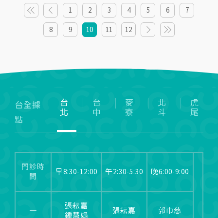
1
2
3
4
5
6
7
8
9
10
11
12
台
台
麥
北
虎
台全據
北
中
寮
斗
尾
點
門診時
早8:30-12:00
午2:30-5:30
晚6:00-9:00
間
張耘嘉
一
張耘嘉
郭巾慈
鍾慧娟