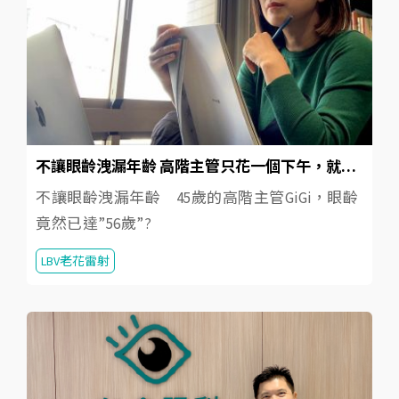
不讓眼齡洩漏年齡 高階主管只花一個下午，就成功擺脫老花
不讓眼齡洩漏年齡 45歲的高階主管GiGi，眼齡
竟然已達”56歲”?
LBV老花雷射