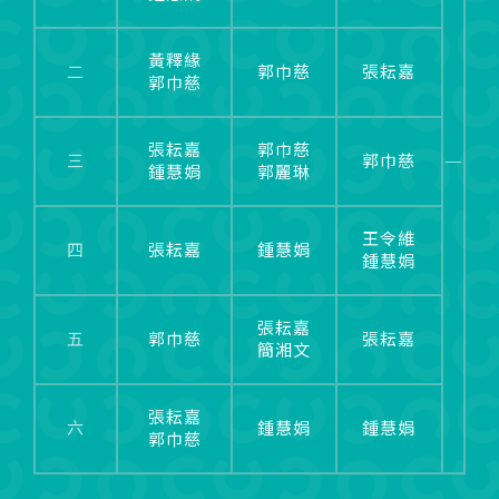
黃釋緣
二
郭巾慈
張耘嘉
郭巾慈
張耘嘉
郭巾慈
三
郭巾慈
鍾慧娟
郭麗琳
王令維
四
張耘嘉
鍾慧娟
鍾慧娟
張耘嘉
五
郭巾慈
張耘嘉
簡湘文
張耘嘉
六
鍾慧娟
鍾慧娟
郭巾慈