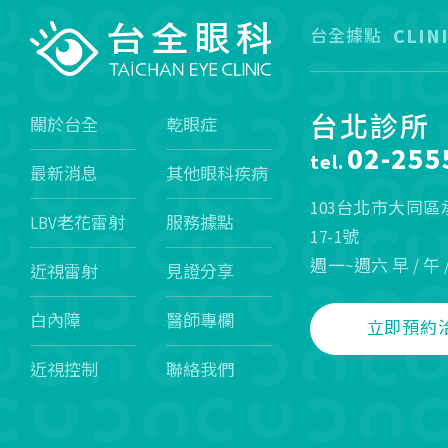
CLIN
台全據點
台北診所
關於台全
乾眼症
02-255
tel.
最新消息
其他眼科疾病
103台北市大同
LBV老花雷射
服務據點
17-1號
週一~週六 早 / 午 
近視雷射
見證分享
白內障
醫師專欄
立即預約
近視控制
聯絡我們