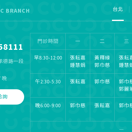
台北
IC BRANCH
門診時間
一
二
三
58111
早8:30-12:00
張耘嘉
黃釋緣
張耘
區承德路一段
鍾慧娟
郭巾慈
鍾慧
/ 晚
午2:30-5:30
張耘嘉
郭巾慈
郭巾
郭麗
洽詢
晚6:00-9:00
郭巾慈
張耘嘉
郭巾