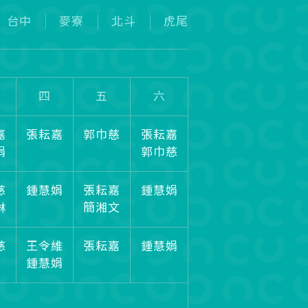
台中
麥寮
北斗
虎尾
四
五
六
嘉
張耘嘉
郭巾慈
張耘嘉
娟
郭巾慈
慈
鍾慧娟
張耘嘉
鍾慧娟
琳
簡湘文
慈
王令維
張耘嘉
鍾慧娟
鍾慧娟