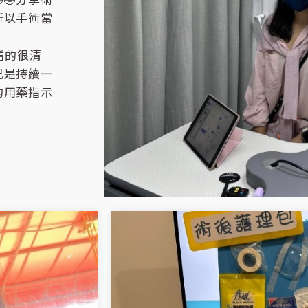
🤣分享術
所以手術當
看的很清
己是持續一
的用藥指示