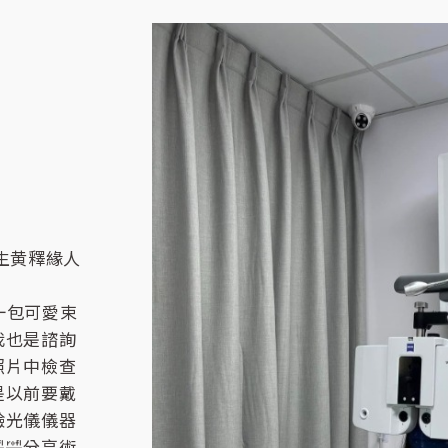
生黄釋緣人
一包可愛束
我也是諮詢
照片中檢查
是以前要戴
驗光儀儀器