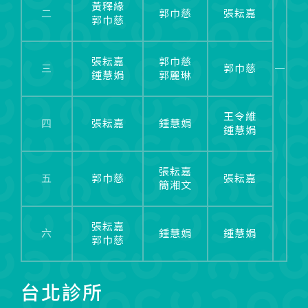
黃釋緣
二
郭巾慈
張耘嘉
郭巾慈
張耘嘉
郭巾慈
三
郭巾慈
鍾慧娟
郭麗琳
王令維
四
張耘嘉
鍾慧娟
鍾慧娟
張耘嘉
五
郭巾慈
張耘嘉
簡湘文
張耘嘉
六
鍾慧娟
鍾慧娟
郭巾慈
台北診所