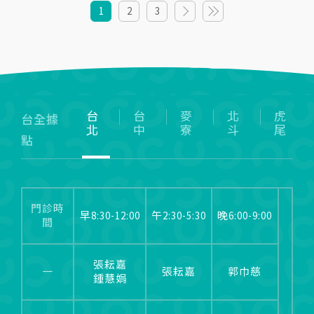
1
2
3
台
台
麥
北
虎
台全據
北
中
寮
斗
尾
點
門診時
早8:30-12:00
午2:30-5:30
晚6:00-9:00
間
張耘嘉
一
張耘嘉
郭巾慈
鍾慧娟