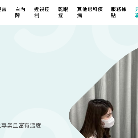
視雷
白內
近視控
乾眼
其他眼科疾
服務據
障
制
症
病
點
立專業且富有溫度