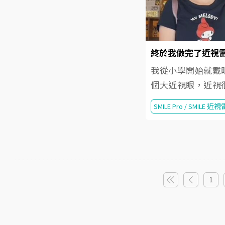
終於我做完了近視雷
我從小學開始就戴
個大近視眼，近視很
SMILE Pro / SMILE 近
1