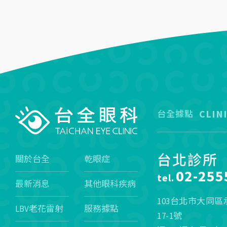
CLIN
台全據點
台北診所
關於台全
乾眼症
02-255
tel.
最新消息
其他眼科疾病
103台北市大同
LBV老花雷射
服務據點
17-1號