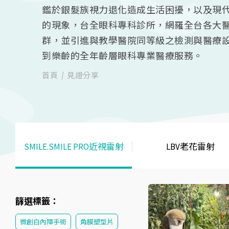
鑑於銀髮族視力退化造成生活困擾，以及現
的現象，台全眼科專科診所，網羅全台各大
群，並引進與教學醫院同等級之檢測與醫療
到樂齡的全年齡層眼科專業醫療服務。
首頁
見證分享
SMILE.SMILE PRO近視雷射
LBV老花雷射
篩選標籤：
微創白內障手術
角膜塑型片