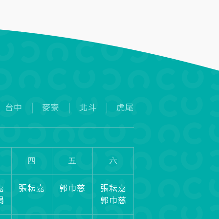
台中
麥寮
北斗
虎尾
四
五
六
嘉
張耘嘉
郭巾慈
張耘嘉
娟
郭巾慈