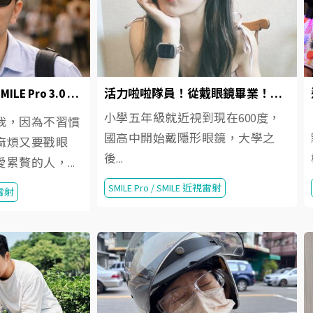
🛠️近視雷射，直上 SMILE Pro 3.0 Golden，徹底告別眼鏡！
活力啦啦隊員！從戴眼鏡畢業！來台全眼科，服務讓人安心又貼心，大推！
小學五年級就近視到現在600度，
我，因為不習慣
國高中開始戴隱形眼鏡，大學之
麻煩又要戳眼
後...
累贅的人，...
SMILE Pro / SMILE 近視雷射
視雷射