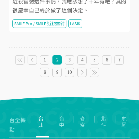
近視雷射這件事情，我應該想了十年有吧？真的
很慶幸自己終於做了這個決定。
SMILE Pro / SMILE 近視雷射
LASIK
1
2
3
4
5
6
7
8
9
10
台
台
麥
北
虎
台全據
北
中
寮
斗
尾
點