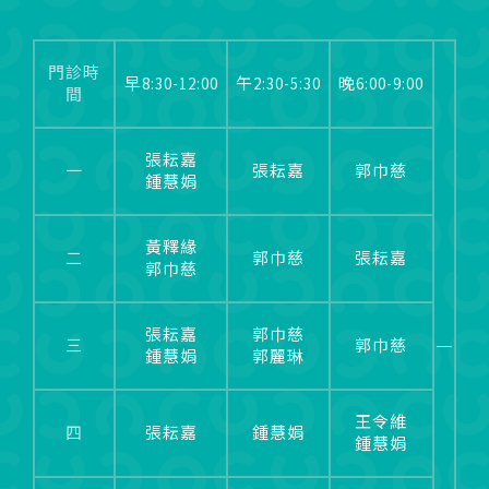
門診時
早8:30-12:00
午2:30-5:30
晚6:00-9:00
間
張耘嘉
一
張耘嘉
郭巾慈
鍾慧娟
黃釋緣
二
郭巾慈
張耘嘉
郭巾慈
張耘嘉
郭巾慈
三
郭巾慈
鍾慧娟
郭麗琳
王令維
四
張耘嘉
鍾慧娟
鍾慧娟