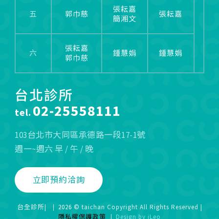
張耘嘉
五
郭巾慈
張耘嘉
簡湘文
張耘嘉
六
鍾慧娟
鍾慧娟
郭巾慈
台北診所
02-25558111
tel.
103台北市大同區承德路一段17-1號
週一~週六 早 / 午 / 晚
立即預約洽詢
台全診所|
2026
© taichan Copyright All Rights Reserved |
隱私權保護政策
Design
by
iLeo