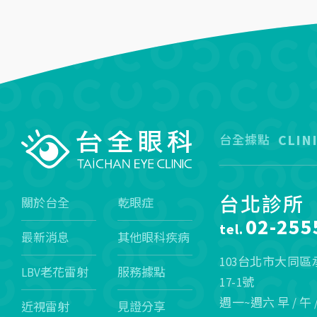
CLIN
台全據點
台北診所
關於台全
乾眼症
02-255
tel.
最新消息
其他眼科疾病
103台北市大同
LBV老花雷射
服務據點
17-1號
週一~週六 早 / 午 
近視雷射
見證分享