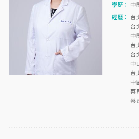
學歷：
中
經歷：
台
台
中
台
台
中
台
中
蔡
蔡