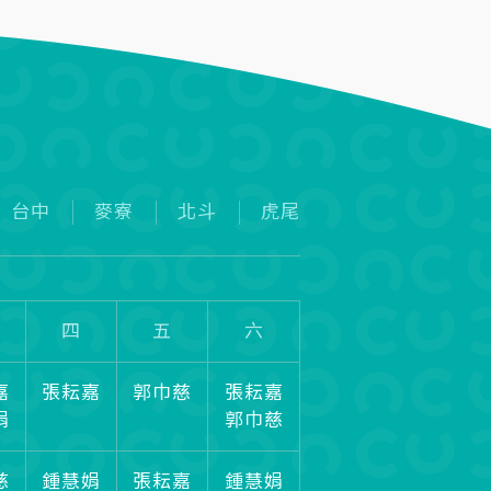
台中
麥寮
北斗
虎尾
四
五
六
嘉
張耘嘉
郭巾慈
張耘嘉
娟
郭巾慈
慈
鍾慧娟
張耘嘉
鍾慧娟