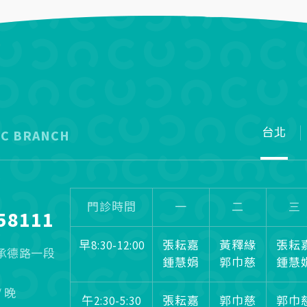
台北
IC BRANCH
門診時間
一
二
三
58111
早8:30-12:00
張耘嘉
黃釋緣
張耘
區承德路一段
鍾慧娟
郭巾慈
鍾慧
/ 晚
午2:30-5:30
張耘嘉
郭巾慈
郭巾