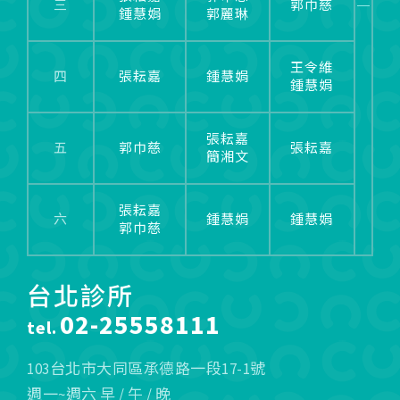
三
郭巾慈
鍾慧娟
郭麗琳
王令維
四
張耘嘉
鍾慧娟
鍾慧娟
張耘嘉
五
郭巾慈
張耘嘉
簡湘文
張耘嘉
六
鍾慧娟
鍾慧娟
郭巾慈
台北診所
02-25558111
tel.
103台北市大同區承德路一段17-1號
週一~週六 早 / 午 / 晚