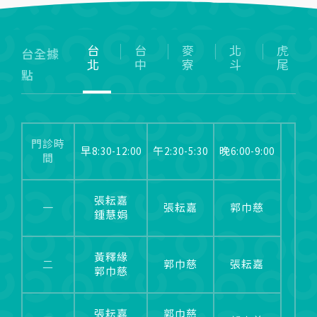
台
台
麥
北
虎
台全據
北
中
寮
斗
尾
點
門診時
早8:30-12:00
午2:30-5:30
晚6:00-9:00
間
張耘嘉
一
張耘嘉
郭巾慈
鍾慧娟
黃釋緣
二
郭巾慈
張耘嘉
郭巾慈
張耘嘉
郭巾慈