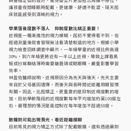
與雙穩定弧的設計，能使塑型片更加貼合角膜不移位，
讓孩童夜間睡眠時配戴，更健康、舒適不乾澀，隔天起
床就能感受到清晰的視力。
學業落後度數不落人 抑制度數比矯正重要！
近視是一種漸進性的視力模糊，起初不覺得看不到，但
經過測量後就會發現無法看清楚較遠的地方。根據小學
視力檢查回條調查中顯示，一年級學童的近視比例高達
30%，到六年級更將近有一半以上近視，導致上課看黑
板或抄寫聯絡簿時需要皺眉頭或瞇眼睛，嚴重影響學習
效率。
林盈佑醫師說明，近視原因分為先天與後天，先天主要
來自於父母基因遺傳，而後天與長時間近距離用眼習慣
有關。因此，比起矯正，更重要的是抑制近視度數的增
加，目前學齡階段的近視度數每年平均增加約莫100度左
右，最理想的情況是能控制在每年增加不超過50度。
散瞳劑可能出現畏光、看近距離模糊
目前常見的視力矯正方式除了配戴眼鏡，還有透過藥劑