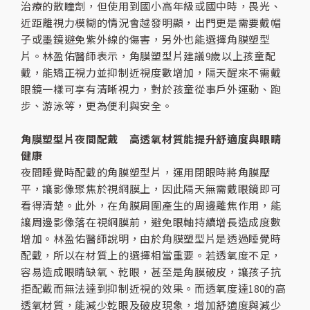
治療的散瞳劑，但使用到國小高年級或國中時，畏光、
近距離視力模糊的情況會越發明顯，出門更是需要戴帽
子或墨鏡避免紫外線的傷害，另外也能選擇角膜塑型
片。林盈佑醫師表示，角膜塑型片建議9歲以上孩童配
戴，能矯正視力並抑制近視度數增加，隔天醒來不需戴
眼鏡一樣可享有清晰視力，對於孩童從事戶外運動、跑
步、游泳等，更為便利與安全。
角膜塑型片夜間配戴 高透氧材質能提升舒適度與眼睛
健康
夜間睡覺時配戴的角膜塑型片，運用閉眼時將角膜壓
平，讓影像聚焦於視網膜上，因此隔天無需戴眼鏡即可
看得清楚。此外，在角膜周圍產生的周邊離焦作用，能
讓周邊影像落在視網膜前，避免眼軸持續增長造成度數
增加。林盈佑醫師說明，由於角膜塑型片是透過睡覺時
配戴，所以在材質上的選擇相當重要。若透氧度不足，
容易造成眼睛缺氧、乾眼，甚至是角膜破皮，讓孩子抗
拒配戴而無法達到抑制近視的效果。而透氧度達180的高
透氧材質，能減少乾眼及破皮現象，增加舒適度與減少