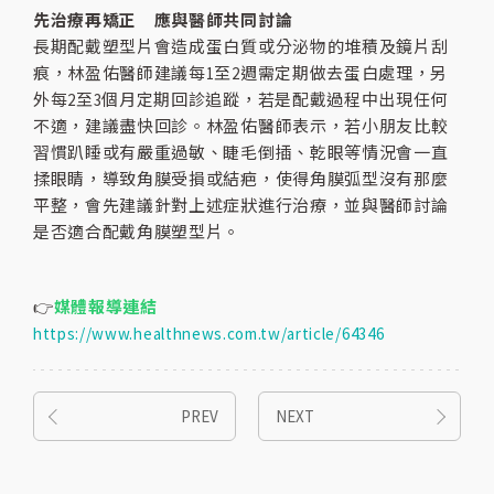
先治療再矯正 應與醫師共同討論
長期配戴塑型片會造成蛋白質或分泌物的堆積及鏡片刮
痕，林盈佑醫師建議每1至2週需定期做去蛋白處理，另
外每2至3個月定期回診追蹤，若是配戴過程中出現任何
不適，建議盡快回診。林盈佑醫師表示，若小朋友比較
習慣趴睡或有嚴重過敏、睫毛倒插、乾眼等情況會一直
揉眼睛，導致角膜受損或結疤，使得角膜弧型沒有那麼
平整，會先建議針對上述症狀進行治療，並與醫師討論
是否適合配戴角膜塑型片。
👉
媒體報導連結
https://www.healthnews.com.tw/article/64346
PREV
NEXT