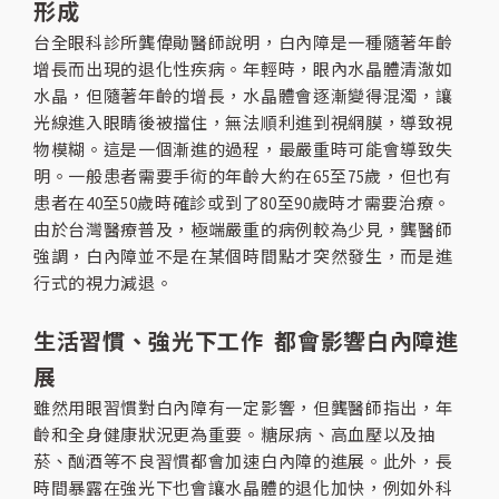
形成
台全眼科診所龔偉勛醫師說明，白內障是一種隨著年齡
增長而出現的退化性疾病。年輕時，眼內水晶體清澈如
水晶，但隨著年齡的增長，水晶體會逐漸變得混濁，讓
光線進入眼睛後被擋住，無法順利進到視網膜，導致視
物模糊。這是一個漸進的過程，最嚴重時可能會導致失
明。一般患者需要手術的年齡大約在65至75歲，但也有
患者在40至50歲時確診或到了80至90歲時才需要治療。
由於台灣醫療普及，極端嚴重的病例較為少見，龔醫師
強調，白內障並不是在某個時間點才突然發生，而是進
行式的視力減退。
生活習慣、強光下工作 都會影響白內障進
展
雖然用眼習慣對白內障有一定影響，但龔醫師指出，年
齡和全身健康狀況更為重要。糖尿病、高血壓以及抽
菸、酗酒等不良習慣都會加速白內障的進展。此外，長
時間暴露在強光下也會讓水晶體的退化加快，例如外科