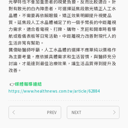
光學特性不會加重患者的視覺負擔，反而比較適合。針
對有散光的白內障患者，可選擇延焦段散光矯正人工水
晶體，不需要再依賴眼鏡，矯正效果明顯提升視覺品
質。延焦段人工水晶體補足了約一個手臂長的中距離視
力需求，適合看電視、打牌、購物、烹飪和開車時看導
航或看儀表板等日常活動，中距離視力改善對現代人的
生活非常有幫助。
龔偉勛醫師呼籲，人工水晶體的選擇不應單純以價格作
為主要考量，應依據具體需求和生活習慣，與醫師充分
討論，才能達到最佳治療效果，讓生活品質得到提升及
改善。
👉
媒體報導連結
https://www.healthnews.com.tw/article/62884
PREV
NEXT