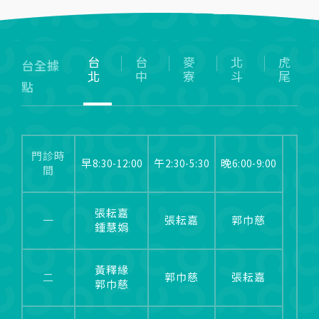
台
台
麥
北
虎
台全據
北
中
寮
斗
尾
點
門診時
早8:30-12:00
午2:30-5:30
晚6:00-9:00
間
張耘嘉
一
張耘嘉
郭巾慈
鍾慧娟
黃釋緣
二
郭巾慈
張耘嘉
郭巾慈