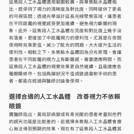
延焦段人工水晶體適用範圍較廣，與單焦點水晶體相
比，既保持了視力的清晰度及對比度，同時提供了更長
的可視區間；透過光學設計延長光線聚焦區域，讓患者
在不同距離的視覺感受更加連續，避免視力斷層的現
象。此外，延焦段人工水晶體在亮度和對比度上幾乎沒
有落差，更增加了中距離視力的便利性。尤其是在夜間
使用時效果更佳，減少了眩光的問題，大大提升生活的
便利性。相較之下，多焦點水晶體因為分光原理，會讓
患者在不同距離的視力上有斷層感，需要適應時間。而
延焦段人工水晶體的視覺效果更自然連續，且能適應各
種眼睛條件，包括角膜狀況不佳或做過雷射手術的患
者，都能在經過與醫師討論後使用。
選擇合適的人工水晶體 改善視力不依賴
眼鏡
龔醫師指出，黃斑部病變或有青光眼的患者考量到他們
的感光功能是比較差的，若選擇多焦點人工水晶體會擔
心無法得到預期的效果，現在有了延焦段人工水晶體其