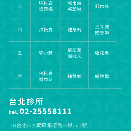
張耘嘉
郭巾慈
三
郭巾慈
鍾慧娟
郭麗琳
王令維
四
張耘嘉
鍾慧娟
鍾慧娟
張耘嘉
五
郭巾慈
張耘嘉
簡湘文
張耘嘉
六
鍾慧娟
鍾慧娟
郭巾慈
台北診所
02-25558111
tel.
103台北市大同區承德路一段17-1號