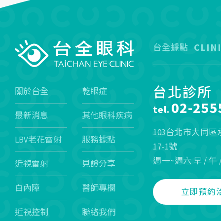
CLIN
台全據點
台北診所
關於台全
乾眼症
02-255
tel.
最新消息
其他眼科疾病
103台北市大同
LBV老花雷射
服務據點
17-1號
週一~週六 早 / 午 
近視雷射
見證分享
白內障
醫師專欄
立即預約
近視控制
聯絡我們