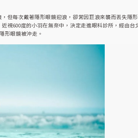
浪，但每次戴著隱形眼鏡迎浪，卻常因巨浪來襲而丟失隱
視600度的小羽在無奈中，決定走進眼科診所，經由台北
心隱形眼鏡被沖走。