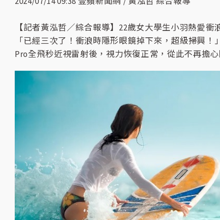
2024/07/14 09:38 壹蘋新聞網 / 黃泓哲 綜合報導
【記者黃泓哲／綜合報導】22歲女大學生小羽熱愛衝
「已經三次了！衝浪時隱形眼鏡掉下來，超級掃興！」近
Pro全飛秒近視雷射後，視力恢復正常，從此不再擔