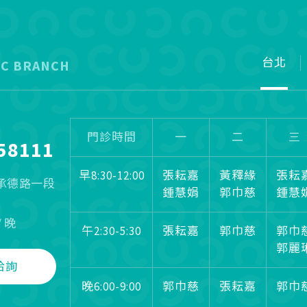
台北
IC BRANCH
門診時間
一
二
三
58111
早8:30-12:00
張耘嘉
黃釋緣
張耘
區承德路一段
鍾慧娟
郭巾慈
鍾慧
/ 晚
午2:30-5:30
張耘嘉
郭巾慈
郭巾
郭麗
洽詢
晚6:00-9:00
郭巾慈
張耘嘉
郭巾