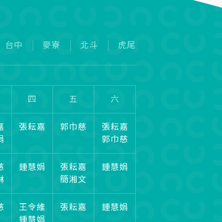
台中
麥寮
北斗
虎尾
四
五
六
嘉
張耘嘉
郭巾慈
張耘嘉
娟
郭巾慈
慈
鍾慧娟
張耘嘉
鍾慧娟
琳
簡湘文
慈
王令維
張耘嘉
鍾慧娟
鍾慧娟