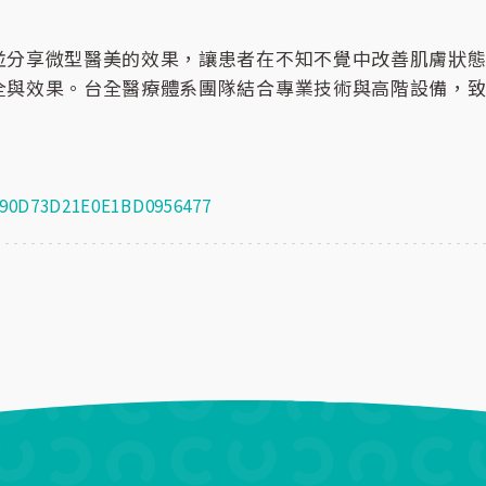
並分享微型醫美的效果，讓患者在不知不覺中改善肌膚狀
全與效果。台全醫療體系團隊結合專業技術與高階設備，
E490D73D21E0E1BD0956477