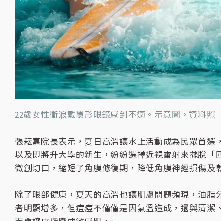
22歲女性衝浪戴隱形眼鏡感到不適。示意圖。資料照
張耘嘉院長表示，夏日高溫讓水上活動成為民眾首選
以及即將升大學的新生，紛紛選擇近視雷射來擺脫「四眼
微創切口，縮短了角膜修復期，降低角膜神經損傷及
除了眼部健康，夏天的高溫也讓肌膚問題頻現，油脂
者明顯增多，但痘痘不僅僅是因氣溫造成，還與清潔