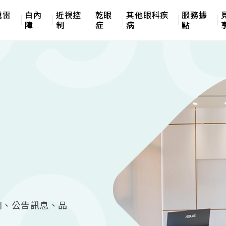
視雷
白內
近視控
乾眼
其他眼科疾
服務據
障
制
症
病
點
聞、公告訊息、品