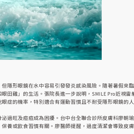
，但隱形眼鏡在水中容易引發發炎感染風險。隨著暑假來
田雞」的生活。張院長進一步說明，SMILE Pro近視
乾眼症的機率，特別適合有運動習慣且不耐受隱形眼鏡的
分泌過旺及痘痘成為困擾。台中台全聯合診所皮膚科廖朝
、保養或飲食習慣有關。廖醫師提醒，過度清潔會導致皮