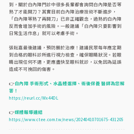
到，關於白內障門診中很多長輩都會詢問白內障是否等
熟了才能開刀？其實目前白內障治療技術不斷進步，
「白內障等熟了再開刀」已非正確觀念，過熟的白內障
反而會增加手術的風險。一般建議「白內障只要影響到
日常生活作息」就可以考慮手術。
張耘嘉最後建議，預防勝於治療！建議民眾每年應定期
到合格的眼科診所進行視力檢查，確保眼睛狀況。若眼
睛出現任何不適，更應盡快至眼科就診，以免因為延誤
造成不可挽回的傷害。
👉
白內障 手術形式、水晶體選擇、術後保養 醫師為您解
答！
https://reurl.cc/Wx44DL
👉
媒體報導連結
https://www.ctee.com.tw/news/20240410701675-431205