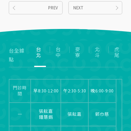
PREV
NEXT
台
台
麥
北
虎
台全據
北
中
寮
斗
尾
點
門診時
早8:30-12:00
午2:30-5:30
晚6:00-9:00
間
張耘嘉
一
張耘嘉
郭巾慈
鍾慧娟