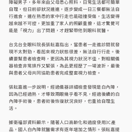
障礙男子，多年來由父母悉心照料，日常生活都可簡單
自理，但日前卻狀況連連，逐步變成一日三餐都無法自
行進食，連在熟悉的家中行走也能碰撞受傷，生活變得
越來越不可控，更加重了家人的照顧重擔，這才驚覺可
能是「視力」出了問題，才趕緊帶他到眼科就醫。
台北台全眼科院長張耘嘉指出，當患者一走進診間就發
現不太對勁，看起來視力狀態很差，無法自行行走。後
續要幫患者檢查時，更因為其視力狀況不佳，對相關儀
器檢查非常排斥又緊張，為此更經歷了一場波折，最後
與患者父母共同協助患者完成整套視力檢查。
張耘嘉進一步說明，經過儀器詳細檢查發現是白內障，
因為已經過熟，才導致兩眼幾乎看不見，經過後續的白
內障手術後，患者術後恢復狀況良好，也重拾自理生
活。
據衛福部資料顯示，隨著人口高齡化和過度使用3C產
品，國人白內障就醫需求有逐年增加之情形。張耘嘉提