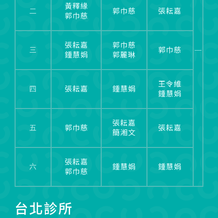
黃釋緣
二
郭巾慈
張耘嘉
郭巾慈
張耘嘉
郭巾慈
三
郭巾慈
鍾慧娟
郭麗琳
王令維
四
張耘嘉
鍾慧娟
鍾慧娟
張耘嘉
五
郭巾慈
張耘嘉
簡湘文
張耘嘉
六
鍾慧娟
鍾慧娟
郭巾慈
台北診所