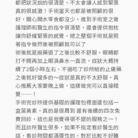
都把狀況說的很清楚，不太會讓人感到緊張
真的很感激！手術當天也都是被照顧的很
好，關心開水零食都沒少，進到手術室之後
護理師和醫生的指令很清楚，還會提供抱枕
讓你舒緩緊張的感覺，總之整個手術就是照
著指令做然後被照顧就可以了
術後就是麻藥退了之後比較不舒服，眼睛都
打不開再加上眼淚鼻水一直流，症狀大概持
續了2個小時左右，不過吃了診所給的止痛藥
之後就好蠻多的～症狀是真的不太舒服，真
心推薦大家要晚上做，這樣做完可以直接睡
覺⋯⋯！
手術完診所提供基礎的護理包裡面還包括一
盒葉黃素，真的是很周到 還有後續的四次免
費回診，這也是我覺得很不錯的服務之一！
而且診所醫生很多，如果不指定看診醫生的
話，看診時間都滿彈性的，對於比較不好騰