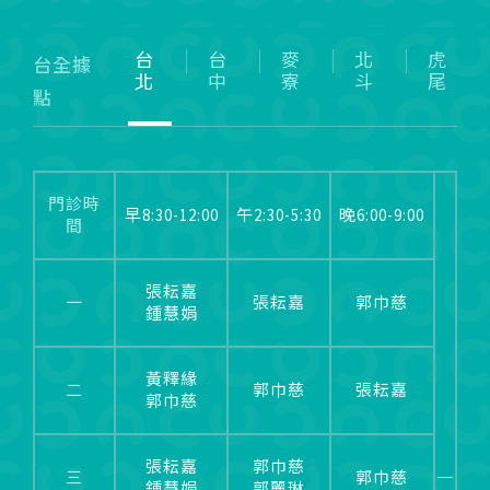
台
台
麥
北
虎
台全據
北
中
寮
斗
尾
點
門診時
早8:30-12:00
午2:30-5:30
晚6:00-9:00
間
張耘嘉
一
張耘嘉
郭巾慈
鍾慧娟
黃釋緣
二
郭巾慈
張耘嘉
郭巾慈
張耘嘉
郭巾慈
三
郭巾慈
鍾慧娟
郭麗琳