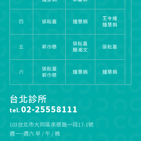
王令維
四
張耘嘉
鍾慧娟
鍾慧娟
張耘嘉
五
郭巾慈
張耘嘉
簡湘文
張耘嘉
六
鍾慧娟
鍾慧娟
郭巾慈
台北診所
02-25558111
tel.
103台北市大同區承德路一段17-1號
週一~週六 早 / 午 / 晚