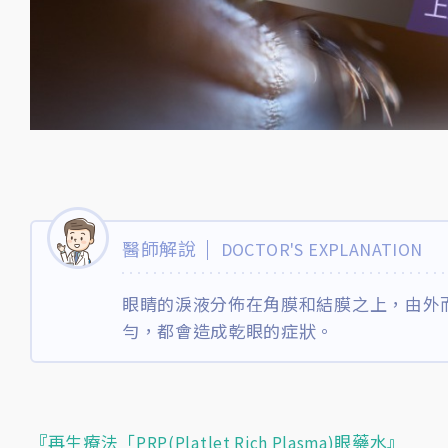
醫師解說
DOCTOR'S EXPLANATION
眼睛的淚液分佈在角膜和結膜之上，由外
勻，都會造成乾眼的症狀。
『
再生療法「PRP(Platlet Rich Plasma)眼藥水
』