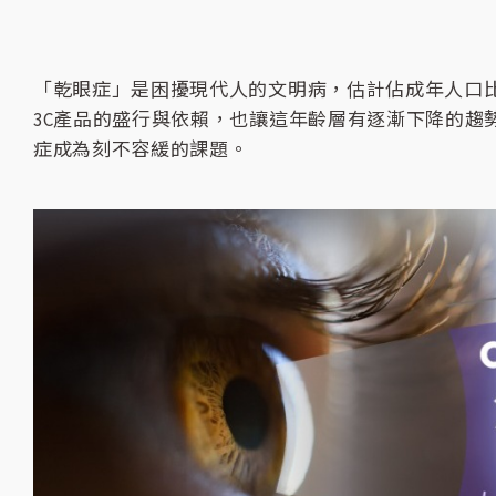
「乾眼症」是困擾現代人的文明病，估計佔成年人口比例
3C產品的盛行與依賴，也讓這年齡層有逐漸下降的趨
症成為刻不容緩的課題。