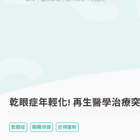
乾眼症年輕化! 再生醫學治療
乾眼症
眼睛保健
近視雷射