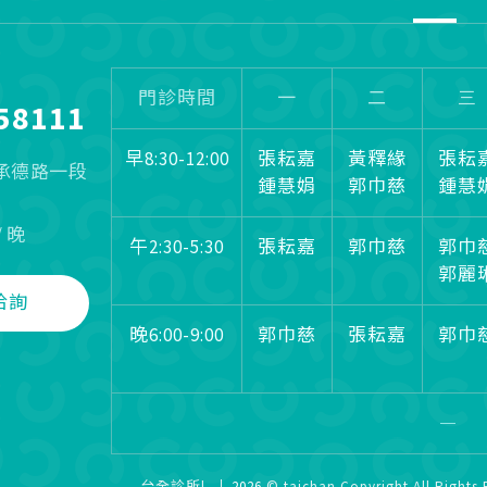
門診時間
一
二
三
58111
早8:30-12:00
張耘嘉
黃釋緣
張耘
區承德路一段
鍾慧娟
郭巾慈
鍾慧
/ 晚
午2:30-5:30
張耘嘉
郭巾慈
郭巾
郭麗
洽詢
晚6:00-9:00
郭巾慈
張耘嘉
郭巾
台全診所|
2026
© taichan Copyright All Rights 