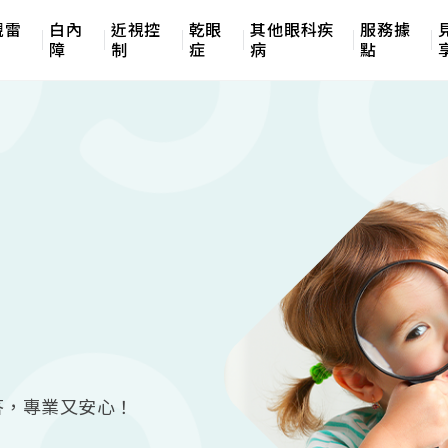
視雷
白內
近視控
乾眼
其他眼科疾
服務據
障
制
症
病
點
答，專業又安心！