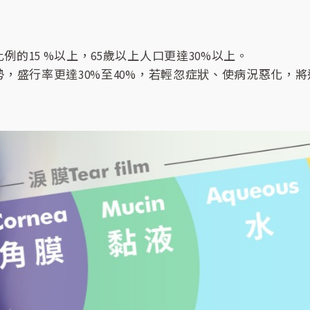
的15 %以上，65歲以上人口更達30%以上。
勢，盛行率更達30%至40%，若輕忽症狀、使病況惡化，