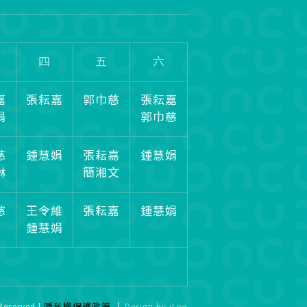
四
五
六
嘉
張耘嘉
郭巾慈
張耘嘉
娟
郭巾慈
慈
鍾慧娟
張耘嘉
鍾慧娟
琳
簡湘文
慈
王令維
張耘嘉
鍾慧娟
鍾慧娟
Reserved |
隱私權保護政策
Design
by
iLeo