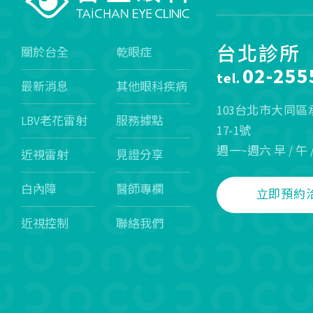
台北診所
關於台全
乾眼症
02-255
tel.
最新消息
其他眼科疾病
103台北市大同
LBV老花雷射
服務據點
17-1號
週一~週六 早 / 午 
近視雷射
見證分享
白內障
醫師專欄
立即預約
近視控制
聯絡我們