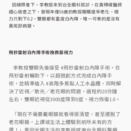
因緣際會下，李教授來到台全眼科就診，在黃釋緣醫師
細心檢查之下，發現年僅56歲的教授眼睛提早老化，視
力只剩下0.2，雙眼都有重度白內障，唯一可幸的是沒有
黃斑部病變。
飛秒雷射白內障手術挽救惡視力
李教授雙眼先後接受 #飛秒雷射白內障手術，在
飛秒雷射輔助下，以超微創方式完成白內障手
術，並精準植入 #高階多焦點人工水晶體，同時解
決了近視／散光／老花眼的問題，過程約20分鐘
左右，雙眼近視從3000度降到0度，視力恢
復1.0。
「現在不需要戴眼鏡就看得很清楚，甚至擺脫了
老花眼鏡，上課或生活上體驗到前所未有的方
便！」重回光明生活的李教授感謝台全眼科醫療