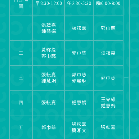
門診時
早8:30-12:00
午2:30-5:30
晚6:00-9:00
間
張耘嘉
一
張耘嘉
郭巾慈
鍾慧娟
黃釋緣
二
郭巾慈
張耘嘉
郭巾慈
張耘嘉
郭巾慈
三
郭巾慈
鍾慧娟
郭麗琳
王令維
四
張耘嘉
鍾慧娟
鍾慧娟
張耘嘉
五
郭巾慈
張耘嘉
簡湘文