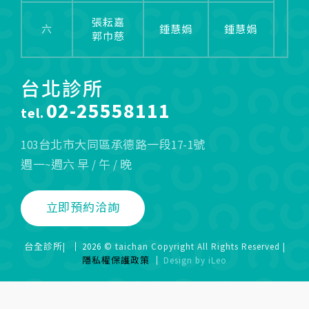
張耘嘉
六
鍾慧娟
鍾慧娟
郭巾慈
台北診所
02-25558111
tel.
103台北市大同區承德路一段17-1號
週一~週六 早 / 午 / 晚
立即預約洽詢
台全診所|
2026
© taichan Copyright All Rights Reserved |
隱私權保護政策
Design
by
iLeo