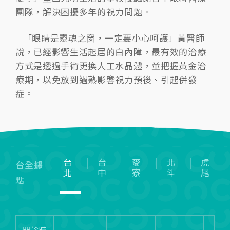
團隊，解決困擾多年的視力問題。
「眼睛是靈魂之窗，一定要小心呵護」黃醫師
說，已經影響生活起居的白內障，最有效的治療
方式是透過手術更換人工水晶體，並把握黃金治
療期，以免放到過熟影響視力預後、引起併發
症。
台
台
麥
北
虎
台全據
北
中
寮
斗
尾
點